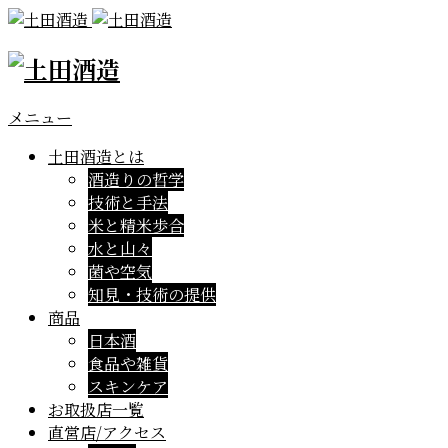
メニュー
土田酒造とは
酒造りの哲学
技術と手法
米と精米歩合
水と山々
菌や空気
知見・技術の提供
商品
日本酒
食品や雑貨
スキンケア
お取扱店一覧
直営店/アクセス