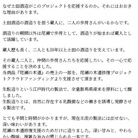
なぜ土田酒造がこのプロジェクトを応援するのか。それにはおおき
な理由があります。
土田酒造の酒造りを担う蔵人に、二人の歩荷さんがいるからです。
酒造りの期間以外は尾瀬で歩荷として、酒造りが始まれば蔵人とし
て活躍しています。
蔵人歴も長く、二人とも10年以上土田の酒造りを支えています。
その蔵人二人と、仲間の歩荷さんたちを応援したい。その一心で応
援することを決めました。
当商品『尾瀬の木道』の売上の一部を、尾瀬の木道修復プロジェク
トクラウドファンディングより支援させて頂きます。
生酛造りという江戸時代の製法で、全量群馬県産米を原料にして醸
しました。
生酛造りとは、自然に存在する乳酸菌などの働きを誘導し発酵させ
る製法です。
とても手間と時間がかかりますが、現在主流の製法には出せない、
深い味わいがあります。
尾瀬の木道修復支援のためだけに造りました。深い甘みと、やわら
かい酸味。複雑な旨みが感じられる一本です。