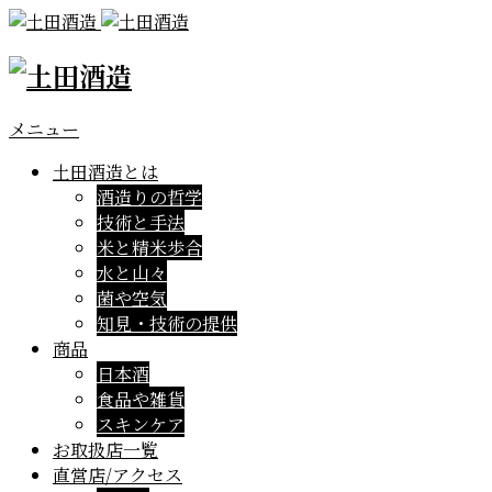
メニュー
土田酒造とは
酒造りの哲学
技術と手法
米と精米歩合
水と山々
菌や空気
知見・技術の提供
商品
日本酒
食品や雑貨
スキンケア
お取扱店一覧
直営店/アクセス